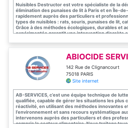
Nuisibles Destructor est votre spécialiste de la dé
élimination des punaises de lit à Paris et en Île-
rapidement auprès des particuliers et professionn
types de nuisibles : rats, souris, punaises de lit, 
Grâce à des méthodes écologiques, durables et a
expérimentée garantit une intervention discrète e
assainir votre environnement. Nous assurons égal
d’éviter toute récidive. Disponible 7j/7 et 24h/24,
gratuit et une prise en charge rapide.
ABIOCIDE SERV
142 Rue de Clignancourt
75018 PARIS
Site internet
AB-SERVICES, c’est une équipe technique de lutte
qualifiée, capable de gérer les situations les plus
réactivité, en utilisant des méthodes innovantes e
l’environnement et sans recours systématique aux
intervenons auprès des particuliers et des profes
compris le secteur alimentaire. Nous traitons tous