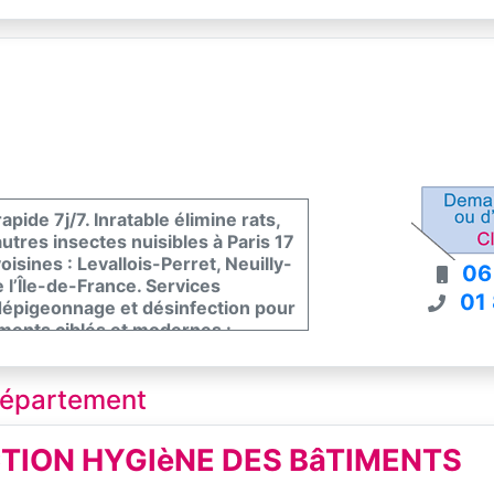
, guêpes, mouches, mite, Insectes
 Xylophages : termites, vrillettes
s et devis gratuits sur place
isonnée et durable contre les
apide 7j/7. Inratable élimine rats,
autres insectes nuisibles à Paris 17
oisines : Levallois-Perret, Neuilly-
06
 l’Île-de-France. Services
01
 dépigeonnage et désinfection pour
tements ciblés et modernes :
ns biocides. Expertise, respect et
elez dès maintenant pour un devis
 département
TION HYGIèNE DES BâTIMENTS