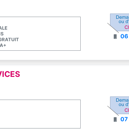
ALE
NS
06
 GRATUIT
 A+
VICES
07