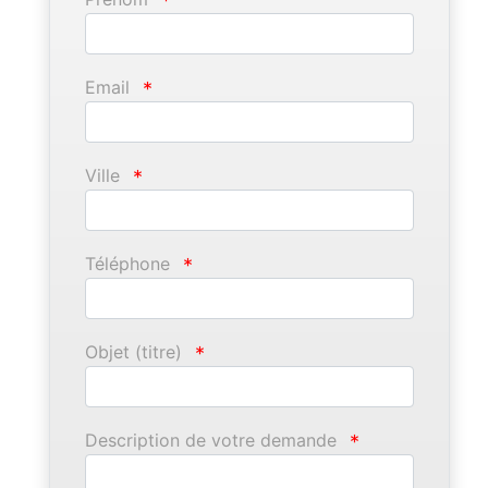
*
Email
*
Ville
*
Téléphone
*
Objet (titre)
*
Description de votre demande
*