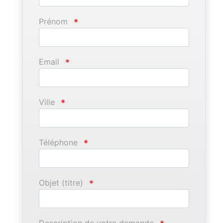
Prénom
*
Email
*
Ville
*
Téléphone
*
Objet (titre)
*